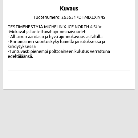
Kuvaus
Tuotenumero: 2656517DTMIXLXIN4S
TESTIMENESTYJÄ MICHELIN X-ICE NORTH 4 SUV:

-Mukavat ja luotettavat ajo-ominaisuudet.

- Alhainen äänitaso ja hyvä ajo-mukavuus asfaltilla 

- Erinomainen suorituskyky lumella jarrutuksessa ja 
kiihdytyksessä

-Tuntuvasti pienempi polttoaineen kulutus verrattuna 
edeltäjäänsä.