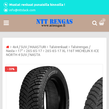
Mustat renkaat punaisilla hinnoilla !
info@nttdack.com
0
4x4 / SUV / MAASTURI
Talvirenkaat
Talvirengas /
Nasta
17"
265-65-17
265-65-17 XL 116T MICHELIN X-ICE
NORTH 4 SUV / NASTA
- 33%