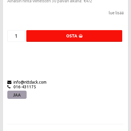
€472
Alhaisin hinta viimeisten 30 päivän aikana
lue lisää
OSTA
info@nttdack.com
016-431175
JAA