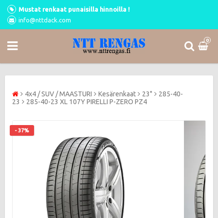
Mustat renkaat punaisilla hinnoilla !
info@nttdack.com
0
4x4 / SUV / MAASTURI
Kesärenkaat
23"
285-40-
23
285-40-23 XL 107Y PIRELLI P-ZERO PZ4
- 37%