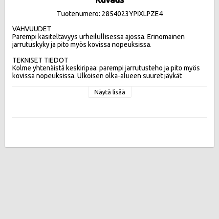
Tuotenumero: 2854023YPIXLPZE4
VAHVUUDET

Parempi käsiteltävyys urheilullisessa ajossa. Erinomainen 
jarrutuskyky ja pito myös kovissa nopeuksissa. 

TEKNISET TIEDOT

Kolme yhtenäistä keskiripaa: parempi jarrutusteho ja pito myös 
kovissa nopeuksissa. Ulkoisen olka-alueen suuret jäykät 
kuviopalat: parempi ajettavuus urheilullisessa ajossa.  Kolme 
leveää pitkittäisuraa: turvallisempi ja hallittavampi mahdollisessa 
Näytä lisää
vesiliirtotilanteessa

Tehokkuusluokat:
Vierintävastus C , Märkäpito A , Melupäästö 71db