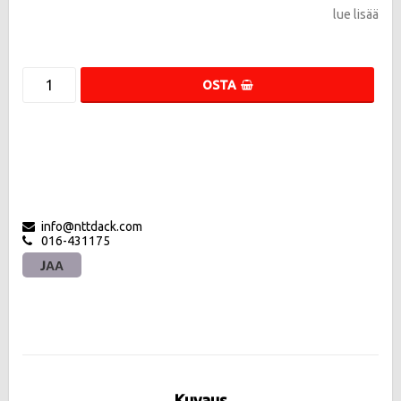
lue lisää
OSTA
info@nttdack.com
016-431175
JAA
Kuvaus