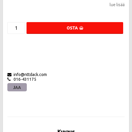
lue lisää
OSTA
info@nttdack.com
016-431175
JAA
Kuvaus