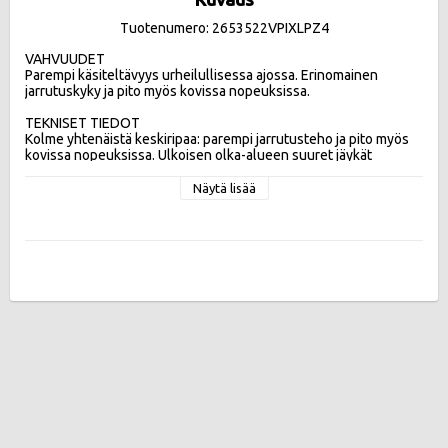
Tuotenumero: 2653522VPIXLPZ4
VAHVUUDET

Parempi käsiteltävyys urheilullisessa ajossa. Erinomainen 
jarrutuskyky ja pito myös kovissa nopeuksissa. 

TEKNISET TIEDOT

Kolme yhtenäistä keskiripaa: parempi jarrutusteho ja pito myös 
kovissa nopeuksissa. Ulkoisen olka-alueen suuret jäykät 
kuviopalat: parempi ajettavuus urheilullisessa ajossa.  Kolme 
leveää pitkittäisuraa: turvallisempi ja hallittavampi mahdollisessa 
Näytä lisää
vesiliirtotilanteessa

Tehokkuusluokat:
Vierintävastus B , Märkäpito A , Melupäästö 71db