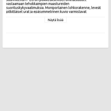
vastaamaan tehokkaimpien maastureiden 
suorituskykyvaatimuksia. Moniportainen lohkorakenne, leveät 
pitkittäiset urat ja epäsymmetrinen kuvio varmistavat 
erinomaiset ajo-ominaisuudet.

Näytä lisää
P Zero parantaa jarrutustehoa, käsiteltävyyttä ja hallittavuutta 
raskaimmissakin maastureissa. Leveät, pitkittäiset urat 
parantavat ajettavuutta märällä ja vähentävät vesiliirron vaaraa.

Tehokkuusluokat:

Vierintävastus E , Märkäpito B , Melupäästö 72 db