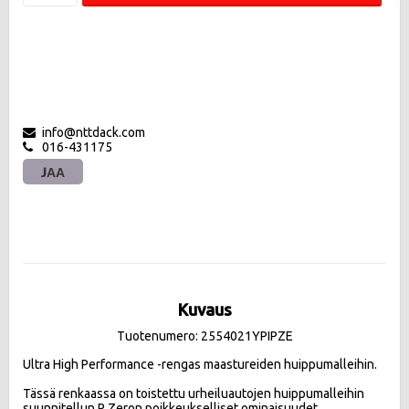
info@nttdack.com
016-431175
JAA
Kuvaus
Tuotenumero: 2554021YPIPZE
Ultra High Performance -rengas maastureiden huippumalleihin.

Tässä renkaassa on toistettu urheiluautojen huippumalleihin 
suunnitellun P Zeron poikkeukselliset ominaisuudet 