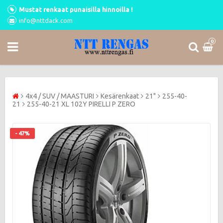
Mustat renkaat punaisilla hinnoilla !
info@nttdack.com
0
4x4 / SUV / MAASTURI
Kesärenkaat
21"
255-40-
21
255-40-21 XL 102Y PIRELLI P ZERO
- 47%