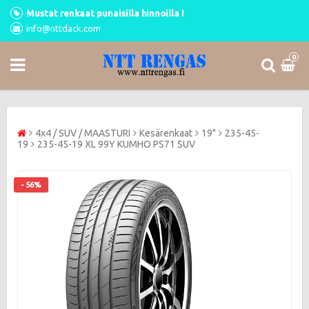
Mustat renkaat punaisilla hinnoilla !
info@nttdack.com
0
4x4 / SUV / MAASTURI
Kesärenkaat
19"
235-45-
19
235-45-19 XL 99Y KUMHO PS71 SUV
- 56%