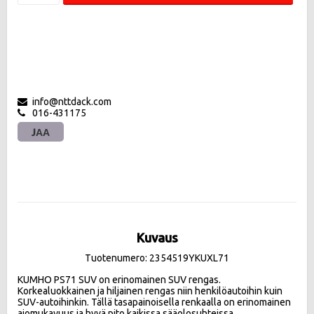
info@nttdack.com
016-431175
JAA
Kuvaus
Tuotenumero: 2354519YKUXL71
KUMHO PS71 SUV on erinomainen SUV rengas.

Korkealuokkainen ja hiljainen rengas niin henkilöautoihin kuin 
SUV-autoihinkin. Tällä tasapainoisella renkaalla on erinomainen 
ajomukavuus ja hyvä pito kaikissa sääolosuhteissa.
