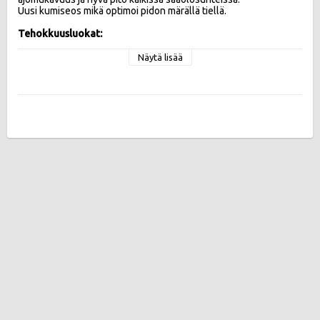
Uusi kumiseos mikä optimoi pidon märällä tiellä.

Tehokkuusluokat:
Vierintävastus C , Märkäpito A , Melupäästö 71 db
Näytä lisää