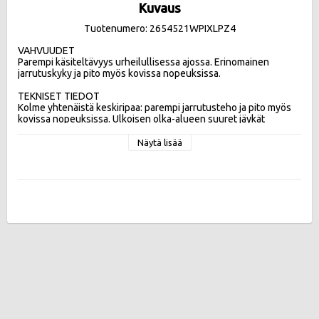
Kuvaus
Tuotenumero: 2654521WPIXLPZ4
VAHVUUDET

Parempi käsiteltävyys urheilullisessa ajossa. Erinomainen 
jarrutuskyky ja pito myös kovissa nopeuksissa. 

TEKNISET TIEDOT

Kolme yhtenäistä keskiripaa: parempi jarrutusteho ja pito myös 
kovissa nopeuksissa. Ulkoisen olka-alueen suuret jäykät 
kuviopalat: parempi ajettavuus urheilullisessa ajossa.  Kolme 
leveää pitkittäisuraa: turvallisempi ja hallittavampi mahdollisessa 
Näytä lisää
vesiliirtotilanteessa

Tehokkuusluokat:
Vierintävastus C , Märkäpito A , Melupäästö 69db