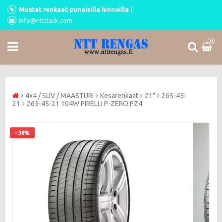
Mustat renkaat punaisilla hinnoilla !
info@nttdack.com
0
4x4 / SUV / MAASTURI
Kesärenkaat
21"
265-45-
21
265-45-21 104W PIRELLI P-ZERO PZ4
- 38%