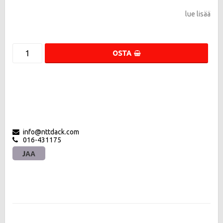
lue lisää
OSTA
info@nttdack.com
016-431175
JAA