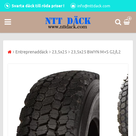
Svarta däck till röda priser !
info@nttdack.com
0
Entreprenaddäck
23,5x25
23,5x25 BWYN M+S G2/L2