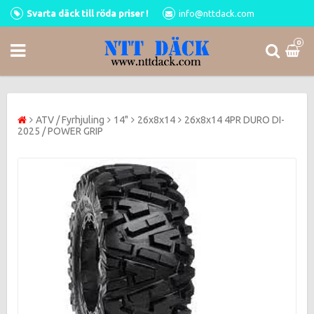
Svarta däck till röda priser !
info@nttdack.com
0
ATV / Fyrhjuling
14"
26x8x14
26x8x14 4PR DURO DI-
2025 / POWER GRIP