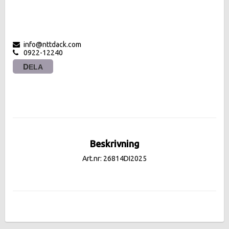
info@nttdack.com
0922-12240
DELA
Beskrivning
Art.nr: 26814DI2025