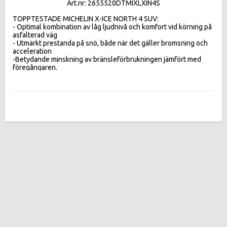
Art.nr: 2655520DTMIXLXIN4S
TOPPTESTADE MICHELIN X-ICE NORTH 4 SUV:  

- Optimal kombination av låg ljudnivå och komfort vid körning på 
asfalterad väg 

- Utmärkt prestanda på snö, både när det gäller bromsning och 
acceleration 

-Betydande minskning av bränsleförbrukningen jämfört med 
föregångaren.