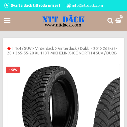
Svarta däck till röda priser !
info@nttdack.com
0
4x4 / SUV
Vinterdäck
Vinterdäck / Dubb
20"
265-55-
20
265-55-20 XL 113T MICHELIN X-ICE NORTH 4 SUV / DUBB
- 43%