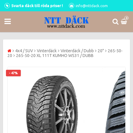
Svarta däck till röda priser !
info@nttdack.com
0
4x4 / SUV
Vinterdäck
Vinterdäck / Dubb
20"
265-50-
20
265-50-20 XL 111T KUMHO WS31 / DUBB
- 47%