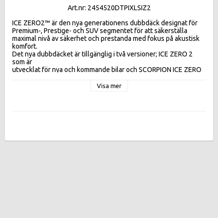
Art.nr: 2454520DTPIXLSIZ2
ICE ZERO2™ är den nya generationens dubbdäck designat för 
Premium-, Prestige- och SUV segmentet för att säkerställa 
maximal nivå av säkerhet och prestanda med fokus på akustisk 
komfort.

Det nya dubbdäcket är tillgänglig i två versioner; ICE ZERO 2 
som är

utvecklat för nya och kommande bilar och SCORPION ICE ZERO 
2 som är

utvecklat specifikt för moderna SUVs.

Visa mer
 , inklusive RUN FLAT storlekar. 

Pirelli testar sina produkter där de atmosfäriska förhållandena är 
extrema för att alltid erbjuda de bästa resultaten. 

 Utvecklad från 40 års erfarenhet av rally. 

 Den ultimata testbanan för däck avsedda för tuffa, ojämna ytor, 
på is och snö.

 En historia som blandar ihop Pirelli och Rally, med mer än 200 
vunna lopp.

Ice Zero 2 har en världsnyhet genom sin ”Dual stud technology” 
som gör dubbens storlek och greppyta dubbelt så stora. Även 
gummiblandningen ”Multi-link” är ny och mer elastisk, för att ge 
maximalt grepp på alla underlag, is, snö, slask, regn och torrt.