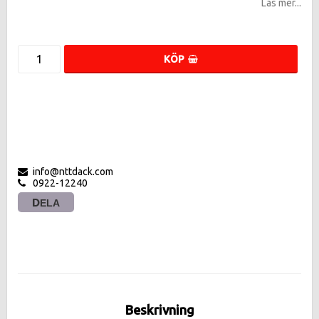
Läs mer...
KÖP
info@nttdack.com
0922-12240
DELA
Beskrivning