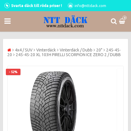
Svarta däck till röda priser !
info@nttdack.com
0
4x4 / SUV
Vinterdäck
Vinterdäck / Dubb
20"
245-45-
20
245-45-20 XL 103H PIRELLI SCORPION ICE ZERO 2 / DUBB
- 52%