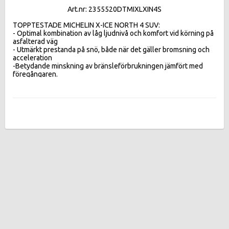
Art.nr: 2355520DTMIXLXIN4S
TOPPTESTADE MICHELIN X-ICE NORTH 4 SUV:  

- Optimal kombination av låg ljudnivå och komfort vid körning på 
asfalterad väg 

- Utmärkt prestanda på snö, både när det gäller bromsning och 
acceleration 

-Betydande minskning av bränsleförbrukningen jämfört med 
föregångaren.