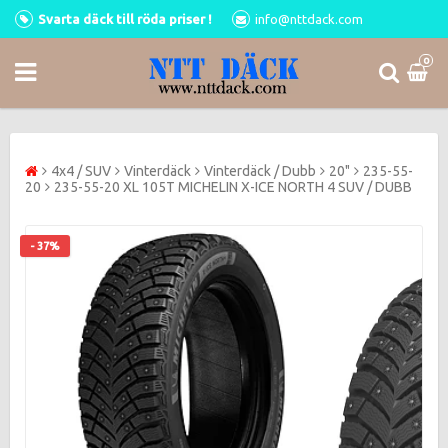
Svarta däck till röda priser !
info@nttdack.com
0
4x4 / SUV
Vinterdäck
Vinterdäck / Dubb
20"
235-55-
20
235-55-20 XL 105T MICHELIN X-ICE NORTH 4 SUV / DUBB
- 37%