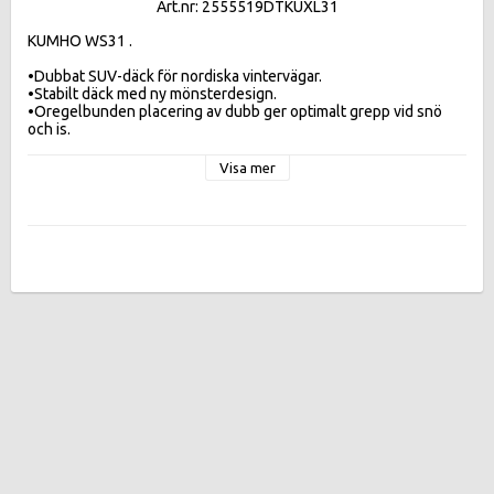
Art.nr: 2555519DTKUXL31
KUMHO WS31 .

•Dubbat SUV-däck för nordiska vintervägar.

•Stabilt däck med ny mönsterdesign.

•Oregelbunden placering av dubb ger optimalt grepp vid snö 
Visa mer