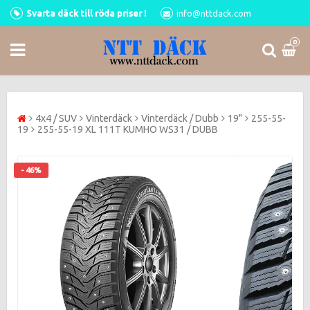
Svarta däck till röda priser !
info@nttdack.com
0
4x4 / SUV
Vinterdäck
Vinterdäck / Dubb
19"
255-55-
19
255-55-19 XL 111T KUMHO WS31 / DUBB
- 46%