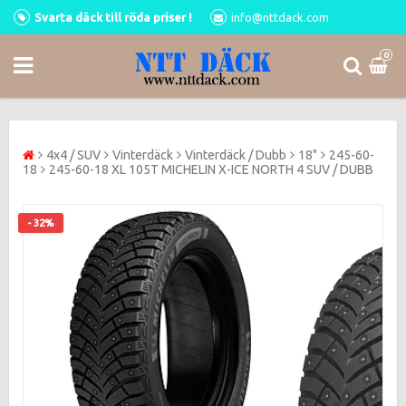
Svarta däck till röda priser !
info@nttdack.com
0
4x4 / SUV
Vinterdäck
Vinterdäck / Dubb
18"
245-60-
18
245-60-18 XL 105T MICHELIN X-ICE NORTH 4 SUV / DUBB
- 32%