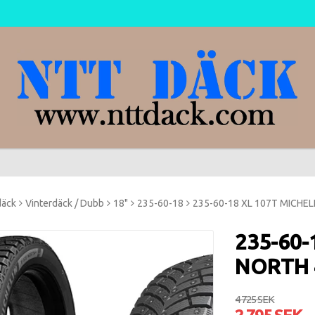
däck
Vinterdäck / Dubb
18"
235-60-18
235-60-18 XL 107T MICHEL
235-60-
NORTH 
4 725 SEK