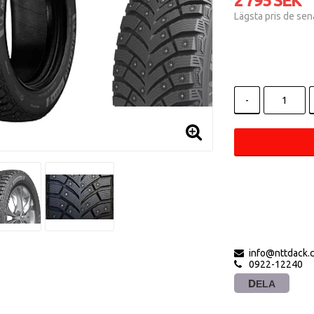
2 795 SEK
Lägsta pris de se
-
info@nttdack.
0922-12240
DELA