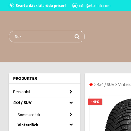
Svarta däck till röda priser !
info@nttdack.com
PRODUKTER
4x4 / SUV
Vinter
Personbil
- 41%
4x4 / SUV
Sommardäck
Vinterdäck