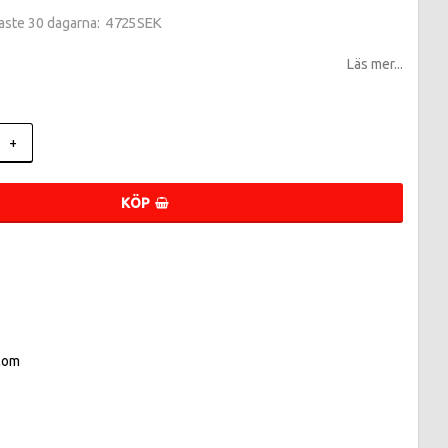
4 725 SEK
naste 30 dagarna
Läs mer...
+
KÖP
com