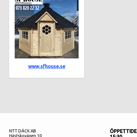
www.sfhouse.se
NTT DÄCK AB
ÖPPETTIDER
Hästskovägen 10
15:30.