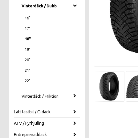
Vinterdäck / Dubb
16"
17"
18"
19"
20"
21"
22"
Vinterdäck / Friktion
Lätt lastbil / C-däck
ATV / Fyrhjuling
Entreprenaddäck