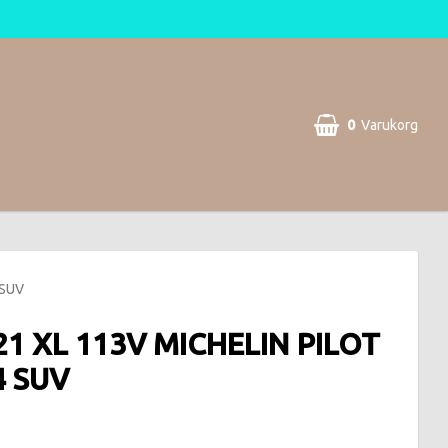
0
Varukorg
Din varukorg är tom
 SUV
21 XL 113V MICHELIN PILOT
4 SUV