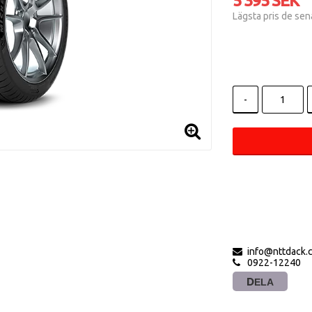
5 395 SEK
Lägsta pris de se
-
info@nttdack.
0922-12240
DELA