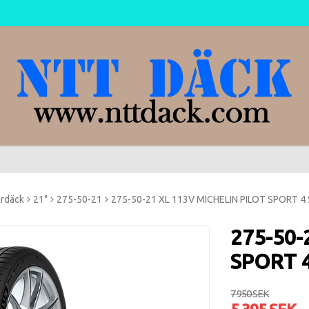
rdäck
21"
275-50-21
275-50-21 XL 113V MICHELIN PILOT SPORT 4
275-50-
SPORT 
7 950 SEK