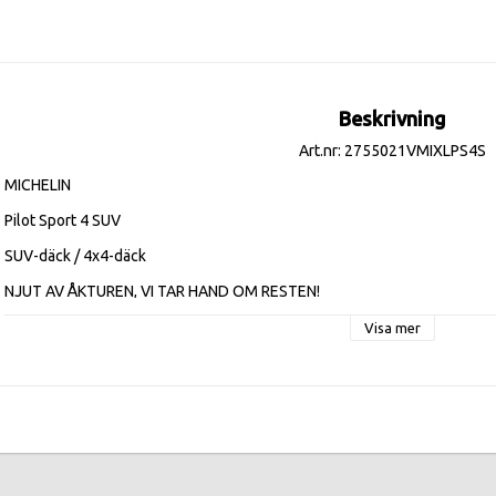
Beskrivning
Art.nr: 2755021VMIXLPS4S
MICHELIN

Pilot Sport 4 SUV

SUV-däck / 4x4-däck

NJUT AV ÅKTUREN, VI TAR HAND OM RESTEN!

MICHELIN Pilot Sport 4 SUV specifikt utvecklad för SUV, ger dig utmärkt 
Visa mer
Effektivitetsklasser:
