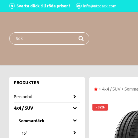
Svarta däck till röda priser !
info@nttdack.com
PRODUKTER
4x4 / SUV
Somma
Personbil
- 32%
4x4 / SUV
Sommardäck
15"