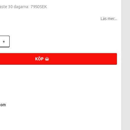
7 950 SEK
naste 30 dagarna
Läs mer...
+
KÖP
com