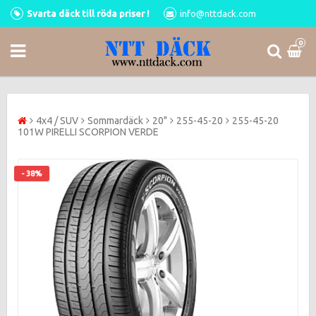
Svarta däck till röda priser !
info@nttdack.com
0
4x4 / SUV
Sommardäck
20"
255-45-20
255-45-20
101W PIRELLI SCORPION VERDE
- 38%