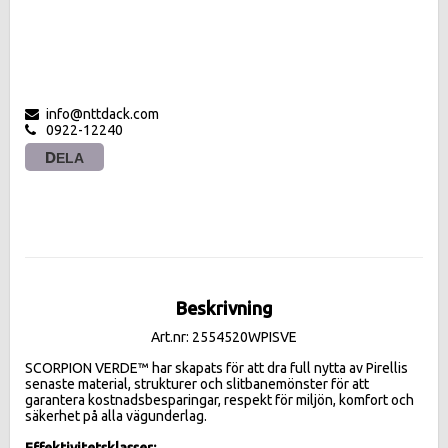
info@nttdack.com
0922-12240
DELA
Beskrivning
Art.nr: 2554520WPISVE
SCORPION VERDE™ har skapats för att dra full nytta av Pirellis 
senaste material, strukturer och slitbanemönster för att 
garantera kostnadsbesparingar, respekt för miljön, komfort och 
säkerhet på alla vägunderlag.

Effektivitetsklasser: