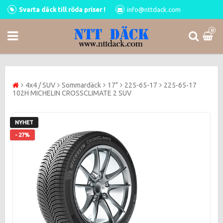
Svarta däck till röda priser !
info@nttdack.com
0
4x4 / SUV
Sommardäck
17"
225-65-17
225-65-17
102H MICHELIN CROSSCLIMATE 2 SUV
NYHET
- 27%