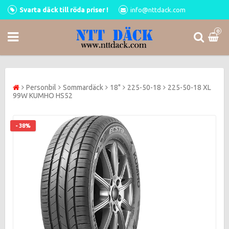
Svarta däck till röda priser !
info@nttdack.com
0
Personbil
Sommardäck
18"
225-50-18
225-50-18 XL
99W KUMHO HS52
- 38%