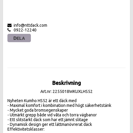
info@nttdack.com
0922-12240
DELA
Beskrivning
Art.nr: 2255018WKUXLHS52
Nyheten Kumho HS52 är ett däck med

- Maximal komfort i kombination med högt säkerhetstänk

- Mycket goda bromsegenskaper

- Utmärkt grepp både vid våta och torra vägbanor

- Ett slitstarkt däck som har ett jämnt slitage

- Dynamisk design ger ett lättmanövrerat däck

Effektivitetsklasser:
