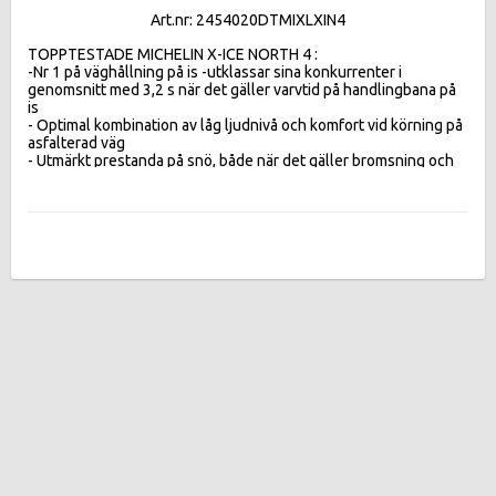
Art.nr: 2454020DTMIXLXIN4
TOPPTESTADE MICHELIN X-ICE NORTH 4 :  

-Nr 1 på väghållning på is -utklassar sina konkurrenter i 
genomsnitt med 3,2 s när det gäller varvtid på handlingbana på 
is 

- Optimal kombination av låg ljudnivå och komfort vid körning på 
asfalterad väg 

- Utmärkt prestanda på snö, både när det gäller bromsning och 
acceleration 

-Betydande minskning av bränsleförbrukningen jämfört med 
föregångaren.