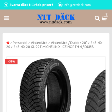
Svarta däck till röda priser !
info@nttdack.com
0
Personbil
Vinterdäck
Vinterdäck / Dubb
20"
245-40-
20
245-40-20 XL 99T MICHELIN X-ICE NORTH 4 / DUBB
- 39%