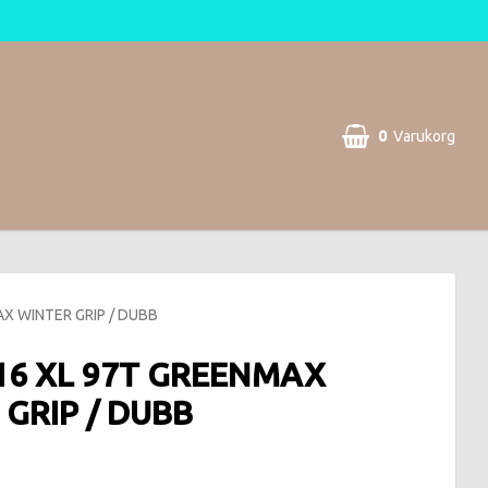
0
Varukorg
Din varukorg är tom
X WINTER GRIP / DUBB
-16 XL 97T GREENMAX
GRIP / DUBB