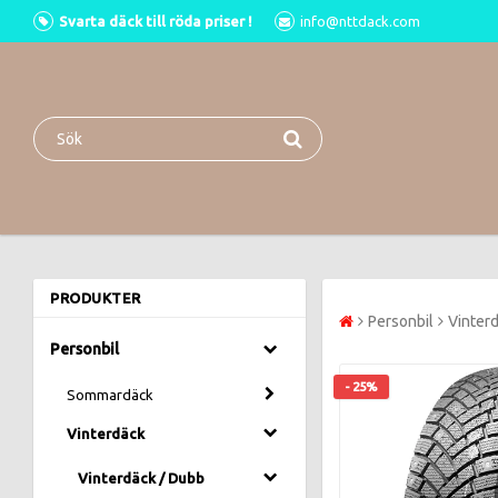
Svarta däck till röda priser !
info@nttdack.com
PRODUKTER
Personbil
Vinter
Personbil
- 25%
Sommardäck
Vinterdäck
Vinterdäck / Dubb