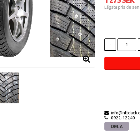
1 275 SEK
Lägsta pris de se
-
info@nttdack.
0922-12240
DELA