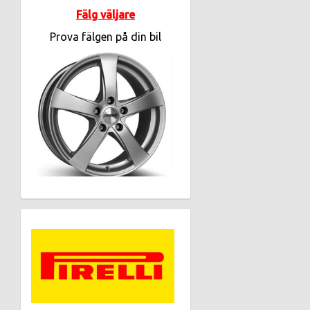
Fälg väljare
Prova fälgen på din bil