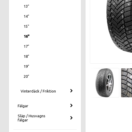
13"
14"
15"
16"
17"
18"
19"
20"
Vinterdäck / Friktion
Fälgar
Släp / Husvagns
fälgar