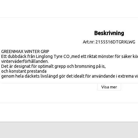
Beskrivning
Art.nr: 2155516DTGRXLWG
GREENMAX WINTER GRIP

Ett dubbdäck från Linglong Tyre CO ,med ett riktat mönster för säker kör
vinterväderförhållanden. 

Det är designat för optimalt grepp och bromsning på is, 

och konstant prestanda 

genom hela däckets livslängd gör det idealt för användande i extrema v
Visa mer