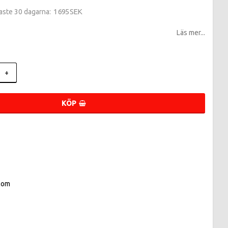
1 695 SEK
naste 30 dagarna
Läs mer...
+
KÖP
com