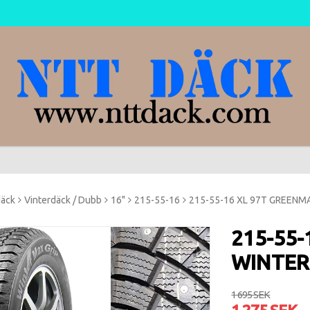
däck
Vinterdäck / Dubb
16"
215-55-16
215-55-16 XL 97T GREENMA
215-55
WINTER 
1 695 SEK