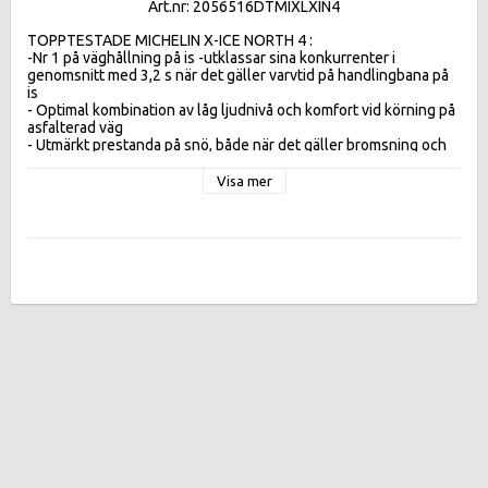
Art.nr: 2056516DTMIXLXIN4
TOPPTESTADE MICHELIN X-ICE NORTH 4 :  

-Nr 1 på väghållning på is -utklassar sina konkurrenter i 
genomsnitt med 3,2 s när det gäller varvtid på handlingbana på 
is 

- Optimal kombination av låg ljudnivå och komfort vid körning på 
asfalterad väg 

- Utmärkt prestanda på snö, både när det gäller bromsning och 
acceleration 

-Betydande minskning av bränsleförbrukningen jämfört med 
Visa mer
föregångaren.