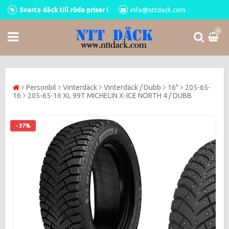
Svarta däck till röda priser !
info@nttdack.com
0
Personbil
Vinterdäck
Vinterdäck / Dubb
16"
205-65-
16
205-65-16 XL 99T MICHELIN X-ICE NORTH 4 / DUBB
- 37%