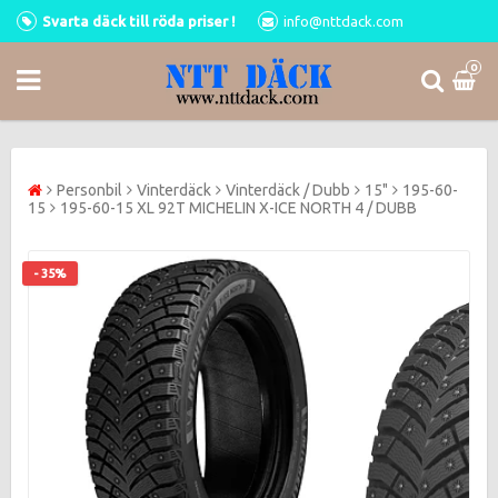
Svarta däck till röda priser !
info@nttdack.com
0
Personbil
Vinterdäck
Vinterdäck / Dubb
15"
195-60-
15
195-60-15 XL 92T MICHELIN X-ICE NORTH 4 / DUBB
- 35%