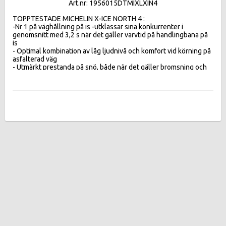
Art.nr: 1956015DTMIXLXIN4
TOPPTESTADE MICHELIN X-ICE NORTH 4 :  

-Nr 1 på väghållning på is -utklassar sina konkurrenter i 
genomsnitt med 3,2 s när det gäller varvtid på handlingbana på 
is 

- Optimal kombination av låg ljudnivå och komfort vid körning på 
asfalterad väg 

- Utmärkt prestanda på snö, både när det gäller bromsning och 
acceleration 

-Betydande minskning av bränsleförbrukningen jämfört med 
föregångaren.